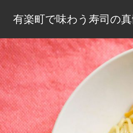
コ
ン
有楽町で味わう寿司の真
テ
ン
都
ツ
会
へ
の
喧
ス
騒
キ
か
ッ
ら
プ
離
れ
た、
唯
一
無
二