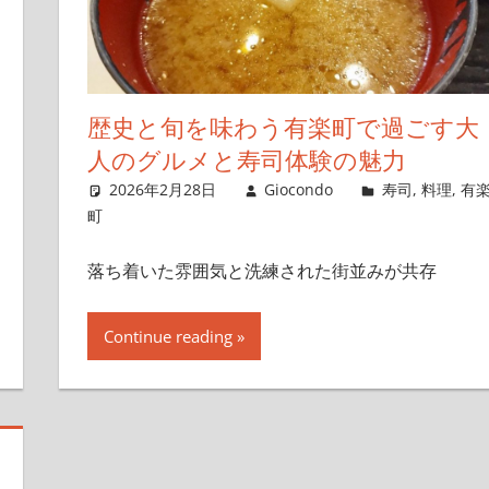
歴史と旬を味わう有楽町で過ごす大
人のグルメと寿司体験の魅力
2026年2月28日
Giocondo
寿司
,
料理
,
有
町
落ち着いた雰囲気と洗練された街並みが共存
Continue reading