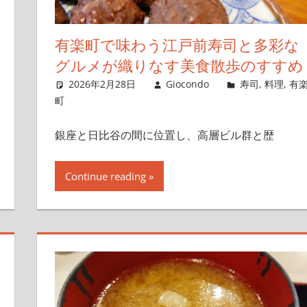
有楽町で味わう江戸前寿司と多彩な
グルメが織りなす美食散歩のすすめ
2026年2月28日
Giocondo
寿司
,
料理
,
有
町
銀座と日比谷の間に位置し、高層ビル群と歴
Continue reading