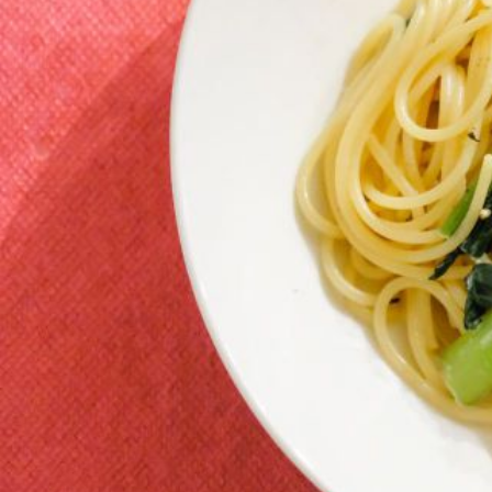
の
寿
司
体
験
を
心
ゆ
く
ま
で
楽
し
む
場
所。