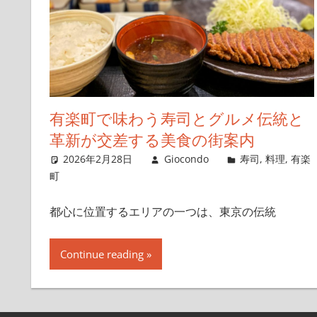
有楽町で味わう寿司とグルメ伝統と
革新が交差する美食の街案内
2026年2月28日
Giocondo
寿司
,
料理
,
有楽
町
都心に位置するエリアの一つは、東京の伝統
Continue reading